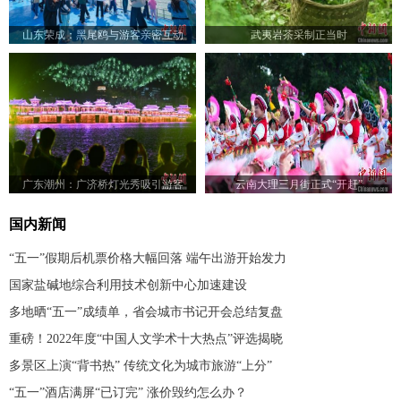
山东荣成：黑尾鸥与游客亲密互动
武夷岩茶采制正当时
广东潮州：广济桥灯光秀吸引游客
云南大理三月街正式“开赶”
国内新闻
“五一”假期后机票价格大幅回落 端午出游开始发力
国家盐碱地综合利用技术创新中心加速建设
多地晒“五一”成绩单，省会城市书记开会总结复盘
重磅！2022年度“中国人文学术十大热点”评选揭晓
多景区上演“背书热” 传统文化为城市旅游“上分”
“五一”酒店满屏“已订完” 涨价毁约怎么办？