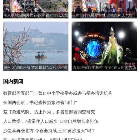
南京明城墙内外樱花盛开 踏青赏花人如
春赏呼伦贝尔古城：古韵浓 人气旺
潮
颐和园游船开航 首次搭载“5G+北斗”游
青岛地标百年栈桥“变身”春日时装秀场
船系统
国内新闻
教育部等五部门：禁止中小学校举办或参与举办培训机构
全国两会后，书记省长频繁跨省“串门”
紧盯急难愁盼、防止作秀，多省份部署调查研究
人口数据：7省常住人口减少 13省自然增长率告负
沙尘暴再袭北方 今春会持续上演“黄沙漫天”吗？