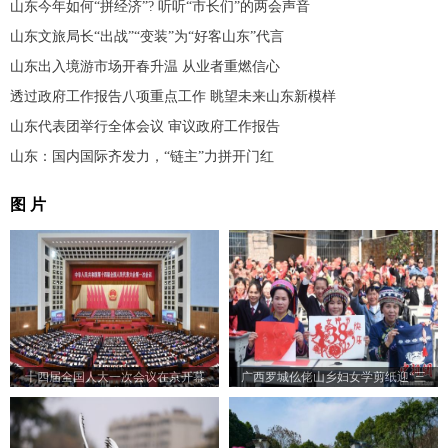
山东今年如何“拼经济”? 听听“市长们”的两会声音
山东文旅局长“出战”“变装”为“好客山东”代言
山东出入境游市场开春升温 从业者重燃信心
透过政府工作报告八项重点工作 眺望未来山东新模样
山东代表团举行全体会议 审议政府工作报告
山东：国内国际齐发力，“链主”力拼开门红
图 片
十四届全国人大一次会议在京开幕
广西罗城仫佬山乡妇女学剪纸迎“三
八”节