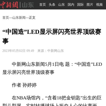
首页
头条
山东
国内
国际
图片
视频
首页
—
山东新闻
—正文
“中国造”LED显示屏闪亮世界顶级赛
事
2023年05月02日 09:49 来源：中新网山东
中新网山东新闻5月1日电 题：“中国造”LED
显示屏闪亮世界顶级赛事
作者 孙婷婷
在NBA场馆内，“含着18把金钥匙”出生的巨
型斗型屏，实时转播球场上振奋人心的比赛画