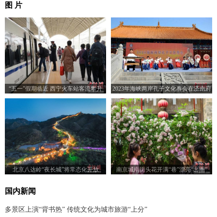
图 片
“五一”假期临近 西宁火车站客流攀升
2023年海峡两岸孔子文化春会在济南府
学文庙启动
北京八达岭“夜长城”将常态化开放
南京城南街头花开满“巷”漂亮“出圈”
国内新闻
多景区上演“背书热” 传统文化为城市旅游“上分”