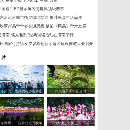
东“希望小屋”2.0版 让“希望”升级
中国造”LED显示屏闪亮世界顶级赛事
东沿运河城市拓展绿地功能 提升民众生活品质
峡两岸易学学者会通思想 献策《周易》学术发展
爱济南·儒风雅韵”经典诵读活动在济南举行
庄国家可持续发展议程创新示范区建设推进大会召开
 片
山东荣成：黑尾鸥与游客亲密
武夷岩茶采制正当时
互动
广东潮州：广济桥灯光秀吸引
云南大理三月街正式“开赶”
游客