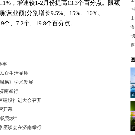
山
.1%，增速较1-2月份提高13.3个百分点。限额
“
营业额)分别增长9.5%、15%、16%、
山
.9个、7.2个、19.8个百分点。
海
“
枣
图
赛事
升民众生活品质
《周易》学术发展
在济南举行
区建设推进大会召开
营开幕
帆竞发”
季座谈会在济南举行