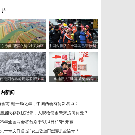
 片
广东徐闻“菠萝的海”壮美如画
中国救援队在土耳其已营救6名
被困者
南南阳老界岭现雾凇景观 美
各地新人“组团”登记结婚
景如画
国内新闻
两会前瞻)开局之年，中国两会有何新看点？
国居民存款破纪录，大规模储蓄未来流向何处？
023年全国两会将分别于3月4日和5日开幕
央一号文件首提“农业强国”透露哪些信号？