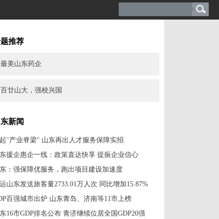
专题推荐
最美山东药企
百廿山大，强校兴国
山东新闻
起"产业脊梁" 山东再出人才服务保障实招
东援企惠企一线：政策直达快享 提振企业信心
东：强保障优服务，跑出项目建设加速度
运山东发送旅客量2733.01万人次 同比增加15.87%
DP百强城市出炉 山东青岛、济南等11市上榜
东16市GDP排名公布 青济继续位居全国GDP20强