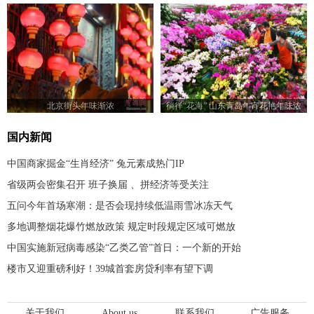
青画
春
北京街头年味渐浓
徜徉“花海” 山东青岛年宵花艳年味浓
国内新闻
中国商家掘金“生肖经济” 兔元素成热门IP
省级两会密集召开 班子换届 、拼经济等受关注
五问今年首场寒潮：是否会现持续低温雨雪冰冻天气
多地调整烟花爆竹燃放政策 规定时段规定区域可燃放
中国实施新冠病毒感染“乙类乙管”首日：一个新的开始
楼市又迎重磅利好！39城首套房贷利率有望下调
关于我们
About us
联系我们
广告服务