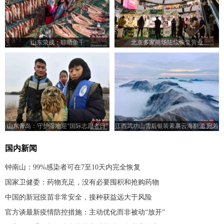
山东荣成：晾晒鱼干
北京多家商场陆续恢复营业
山东青岛：守护湿地迎“国际志愿者日”
江西武功山雪后银装素裹云海翻涌 宛若
水墨画卷
国内新闻
钟南山：99%感染者可在7至10天内完全恢复
国家卫健委：药物充足，没有必要囤积和抢购药物
中国的新冠疫苗非常安全，接种获益远大于风险
官方谈最新疫情防控措施：主动优化而非被动“放开”