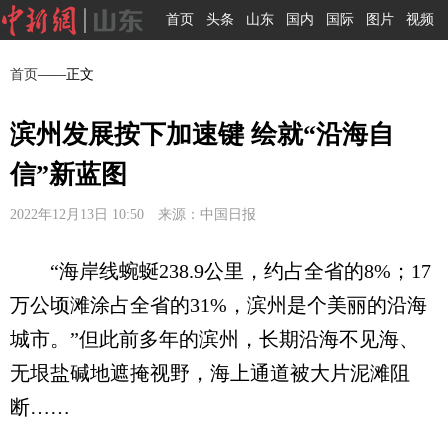
首页
头条
山东
国内
国际
图片
视频
首页
——正文
滨州发展按下加速键 绘就“沿海自
信”新蓝图
2022年12月13日 10:50 来源：中国日报
“海岸线蜿蜒238.9公里，约占全省的8%；17
万公顷滩涂占全省的31%，滨州是个美丽的沿海
城市。”但此前多年的滨州，长期沿海不见海、
无垠盐碱地遮掩视野，海上通道被大片泥滩阻
断……