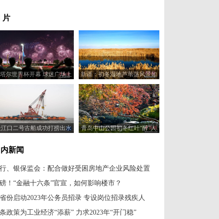
 片
塔尔世界杯开幕 球迷广场上
新疆：初冬湿地芦苇荡风景如
演烟花灯光秀
画
长江口二号古船成功打捞出水
青岛中山公园初冬红叶“醉”人
国内新闻
行、银保监会：配合做好受困房地产企业风险处置
磅！“金融十六条”官宣，如何影响楼市？
省份启动2023年公务员招录 专设岗位招录残疾人
7条政策为工业经济“添薪” 力求2023年“开门稳”