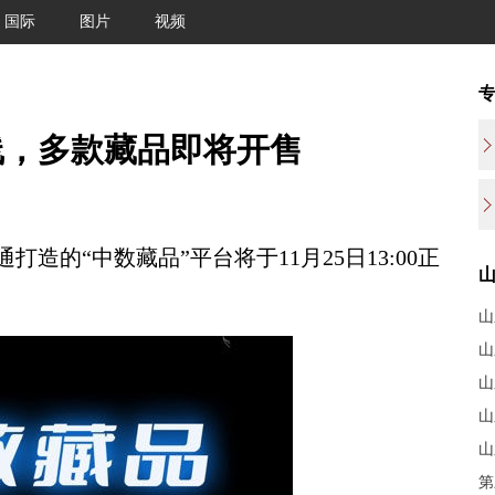
国际
图片
视频
上线，多款藏品即将开售
“中数藏品”平台将于11月25日13:00正
山
山
山
山
山
第