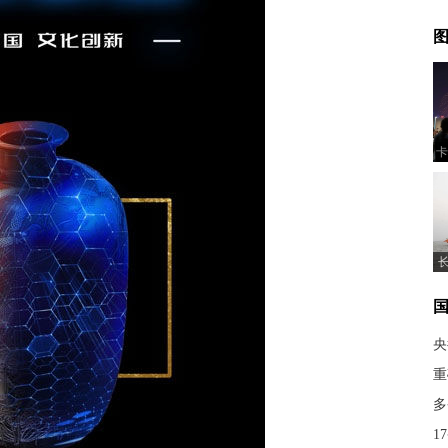
图
卡
央
重
多
1