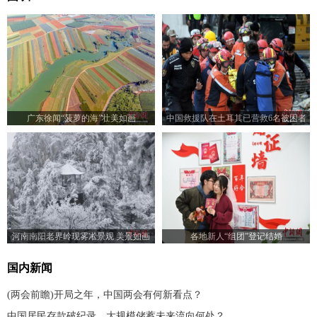
广东徐闻“菠萝的海”壮美如画
中国救援队在土耳其已营救6名被困者
河南南阳老界岭现雾凇景观 美景如画
各地新人“组团”登记结婚
国内新闻
(两会前瞻)开局之年，中国两会有何新看点？
中国居民存款破纪录，大规模储蓄未来流向何处？