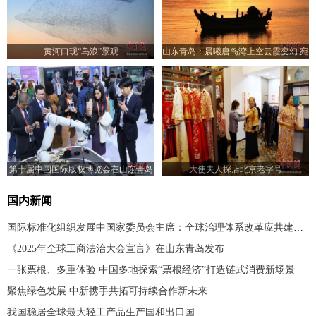
黄河口现“鸟浪”景观
山东青岛：晨曦唐岛湾上空云霞变幻 宛
如油画
第十届中国国际版权博览会在山东青岛
大使夫人探店北京老字号
开幕
国内新闻
国际标准化组织发展中国家委员会主席：全球治理体系改革应共建共享
《2025年全球工商法治大会宣言》在山东青岛发布
一张票根、多重体验 中国多地探索“票根经济”打造链式消费新场景
聚焦绿色发展 中新携手共拓可持续合作新未来
我国稳居全球最大轻工产品生产国和出口国