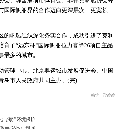
协会、韩国浦项市体育会、菲律宾帆船协会等
与国际帆船界的合作迈向更深层次、更宽领
区的帆船组织深化务实合作，成功引进了克利
培育了“远东杯”国际帆船拉力赛等26项自主品
事最多的城市。
管理中心、北京奥运城市发展促进会、中国
岛市人民政府共同主办。(完)
编辑：孙婷婷
化与海洋环境保护
中国科学家揭示深海热液动物“以毒攻毒”适应机制 系国际首次