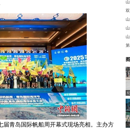
。
山
双
山
山
山
第
图
第十七届青岛国际帆船周开幕式现场亮相。主办方