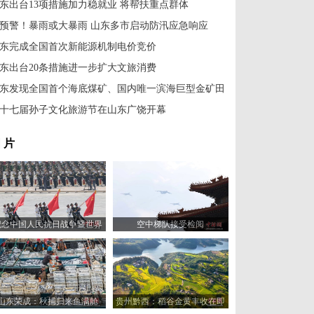
东出台13项措施加力稳就业 将帮扶重点群体
预警！暴雨或大暴雨 山东多市启动防汛应急响应
东完成全国首次新能源机制电价竞价
东出台20条措施进一步扩大文旅消费
东发现全国首个海底煤矿、国内唯一滨海巨型金矿田
十七届孙子文化旅游节在山东广饶开幕
 片
纪念中国人民抗日战争暨世界
空中梯队接受检阅
反法西斯战争胜利80周年大会
举行
山东荣成：秋捕归来鱼满舱
贵州黔西：稻谷金黄丰收在即