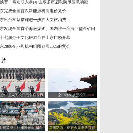
预警！暴雨或大暴雨 山东多市启动防汛应急响应
东完成全国首次新能源机制电价竞价
东出台20条措施进一步扩大文旅消费
东发现全国首个海底煤矿、国内唯一滨海巨型金矿田
十七届孙子文化旅游节在山东广饶开幕
东28家企业和机构组团参展2025服贸会
 片
纪念中国人民抗日战争暨世界
空中梯队接受检阅
反法西斯战争胜利80周年大会
举行
山东荣成：秋捕归来鱼满舱
贵州黔西：稻谷金黄丰收在即