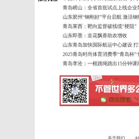
山东胶州“钢刚好”平台启航 激活
青岛莱西：靶向监督破线缆“梗阻”
山东即墨：韭花飘香助农增收
2025青岛时尚体育消费季“青岛杯
青岛李沧：一根跳绳跳出15分钟课
关于我们
Ab