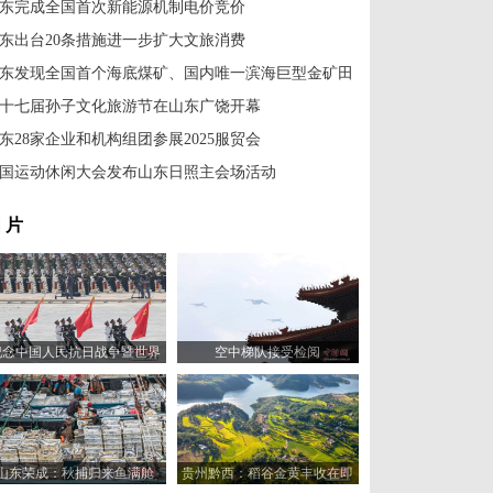
东完成全国首次新能源机制电价竞价
东出台20条措施进一步扩大文旅消费
东发现全国首个海底煤矿、国内唯一滨海巨型金矿田
十七届孙子文化旅游节在山东广饶开幕
东28家企业和机构组团参展2025服贸会
国运动休闲大会发布山东日照主会场活动
 片
纪念中国人民抗日战争暨世界
空中梯队接受检阅
反法西斯战争胜利80周年大会
举行
山东荣成：秋捕归来鱼满舱
贵州黔西：稻谷金黄丰收在即