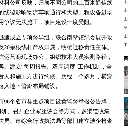
材料公司反映，归属不同公司的上百米通信线
山
山
的线缆影响物流车辆通行和大型工程设备进场
山
用争议无法施工，项目建设一度受阻。
第
山
速成立专项督导组，联合南墅镇纪委展开攻
中
及20余根线杆产权归属，明确迁移责任主体。
通信运营商现场办公，组织技术人员实测路径，
图
案。建立“每周报告、双周调度”工作机制，全
责人和施工方进行约谈。历经一个多月，横穿
落入地下管廊布局铺设。
96个省市县重点项目设置监督举报公告牌，
业调研、召开企业家座谈会等方式，多渠道收集
法局、市综合行政执法局等部门建立涉企检查