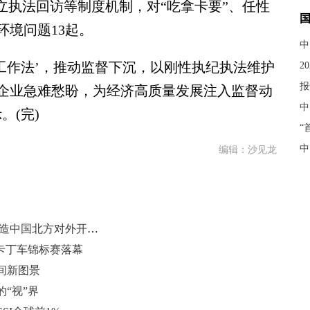
立执法回访等制度机制，对“吃拿卡要”、任性
境问题13起。
中
作法’，推动监督下沉，以刚性执纪执法维护
2
报
企业急难愁盼，为经济高质量发展注入监督动
中
。(完)
“
中
编辑：沙见龙
山东青岛加快国际航运中心建设 打造中国北方对外开放门户
”卡丁车锦标赛落幕
间新图景
“视”界