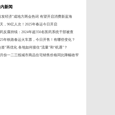
鱼跃年味浓
日牧歌
国内新闻
首发经济”成地方两会热词 有望开启消费新蓝海
0天，90亿人次！2025年春运今日开启
药反腐持续：2024年超350名医药系统干部被查
025年铁路春运火车票，今日开售！有哪些变化？
免签”再优化 各地如何接住“流量”和“机遇”？
1月份一二三线城市商品住宅销售价格同比降幅收窄