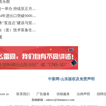
喜乐图
2025年青岛萝卜·元宵·糖球会正月初一举办 持续至正月十六
青岛亮出外贸高质量“成绩单”：2024年进出口突破9000亿元
农行青岛分行积极做好县域外汇业务“直连点”建设与宣传工作
“天蝉”系统入选2024年度山东省首台（套）技术装备生产企业及产品名单
暖
中新网·山东版权及免责声明
out us
联系我们
广告服务
供稿服务
法律声明
招聘
投稿邮箱：sdnews@chinanews.com