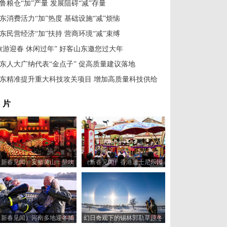
鲁粮仓“加”产量 发展阻碍“减”存量
东消费活力“加”热度 基础设施“减”烦恼
东民营经济“加”扶持 营商环境“减”束缚
旅游迎春 休闲过年” 好客山东邀您过大年
东人大广纳代表“金点子” 促高质量建议落地
东精准提升重大科技攻关项目 增加高质量科技供给
 片
（新春见闻）安徽黄山：呈坎
（新春见闻）香港迪士尼乐园
古村闹鱼灯
举办“奇妙年年” 活动贺新年
（新春见闻）河南多地迎冬捕
幻日奇观下的锡林郭勒草原冬