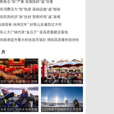
鲁粮仓“加”产量 发展阻碍“减”存量
东消费活力“加”热度 基础设施“减”烦恼
东民营经济“加”扶持 营商环境“减”束缚
旅游迎春 休闲过年” 好客山东邀您过大年
东人大广纳代表“金点子” 促高质量建议落地
东精准提升重大科技攻关项目 增加高质量科技供给
 片
（新春见闻）安徽黄山：呈坎
（新春见闻）香港迪士尼乐园
古村闹鱼灯
举办“奇妙年年” 活动贺新年
（新春见闻）河南多地迎冬捕
幻日奇观下的锡林郭勒草原冬