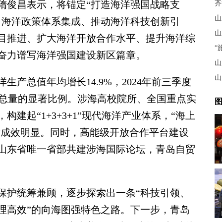
隋俊昌表示，将锚定“打造海洋强国战略支
齐
山
、海洋政策体系集成、推动海洋科技创新引
山
目推进、扩大海洋开放合作水平、提升海洋综
“
奋力谱写海洋强国建设新区篇章。
山
山
总值年均增长14.9%，2024年前三季度
国总量的显著比例。涉海高校院所、全国重点实
图
建起“1+3+3+1”现代海洋产业体系，“海上
发成效明显。同时，高能级开放合作平台建设
山东省唯一省部共建涉海国际论坛，青岛自贸
护统筹兼顾，逐步探索出一条“科技引领、
理高效”的向海图强特色之路。下一步，青岛