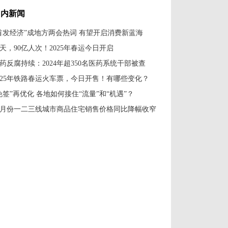
鱼跃年味浓
日牧歌
国内新闻
首发经济”成地方两会热词 有望开启消费新蓝海
0天，90亿人次！2025年春运今日开启
药反腐持续：2024年超350名医药系统干部被查
025年铁路春运火车票，今日开售！有哪些变化？
免签”再优化 各地如何接住“流量”和“机遇”？
1月份一二三线城市商品住宅销售价格同比降幅收窄