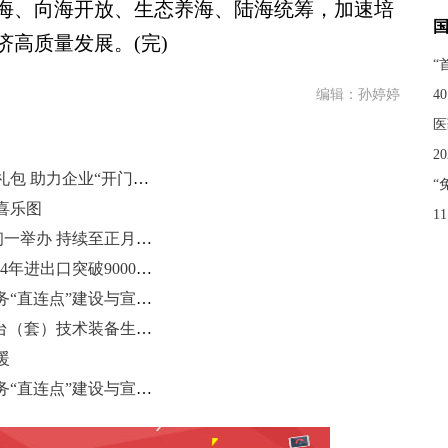
海、向海开放、生态养海、陆海统筹，加速培
高质量发展。(完)
“
编辑：孙婷婷
4
医
2
青岛自贸片区新春派送12重政策大礼包 助力企业“开门红”
“
喜乐图
1
2025年青岛萝卜·元宵·糖球会正月初一举办 持续至正月十六
青岛亮出外贸高质量“成绩单”：2024年进出口突破9000亿元
农行青岛分行积极做好县域外汇业务“直连点”建设与宣传工作
“天蝉”系统入选2024年度山东省首台（套）技术装备生产企业及产品名单
暖
农行青岛分行积极做好县域外汇业务“直连点”建设与宣传工作