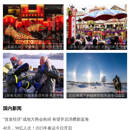
（新春见闻）安徽黄山：呈坎古村闹鱼
（新春见闻）香港迪士尼乐园举办“奇妙
灯
年年” 活动贺新年
（新春见闻）河南多地迎冬捕 鱼跃年味
幻日奇观下的锡林郭勒草原冬日牧歌
浓
国内新闻
“首发经济”成地方两会热词 有望开启消费新蓝海
40天，90亿人次！2025年春运今日开启