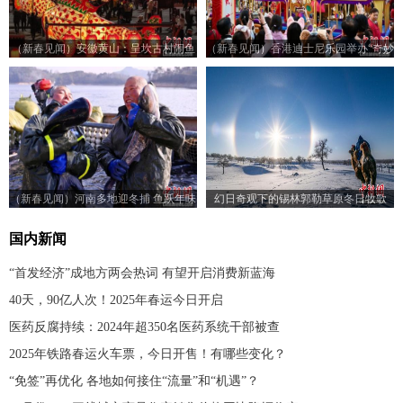
（新春见闻）安徽黄山：呈坎古村闹鱼
（新春见闻）香港迪士尼乐园举办“奇妙
灯
年年” 活动贺新年
（新春见闻）河南多地迎冬捕 鱼跃年味
幻日奇观下的锡林郭勒草原冬日牧歌
浓
国内新闻
“首发经济”成地方两会热词 有望开启消费新蓝海
40天，90亿人次！2025年春运今日开启
医药反腐持续：2024年超350名医药系统干部被查
2025年铁路春运火车票，今日开售！有哪些变化？
“免签”再优化 各地如何接住“流量”和“机遇”？