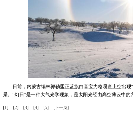
日前，内蒙古锡林郭勒盟正蓝旗白音宝力格嘎查上空出现“幻
景。“幻日”是一种大气光学现象，是太阳光经由高空薄云中的
[1]
[2]
[3]
[4]
[5]
[下一页]