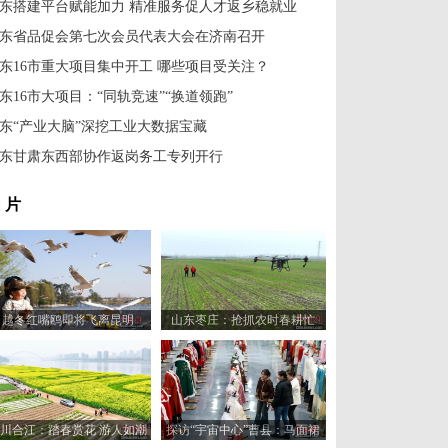
东搭建平台赋能加力 精准服务促人才返乡稳就业
东省品促会第七次会员代表大会在济南召开
东16市重大项目集中开工 哪些项目受关注？
东16市大项目：“同轨竞速”“换道领跑”
东“产业大脑”深挖工业大数据宝藏
东甘肃东西部协作返岗务工专列开行
 片
越冬红嘴鸥即将飞离昆明
山东枣庄：抢抓农时春耕忙
川合江：踏春赏花 游人如潮
探访“宇宙中心”曹县：马面裙