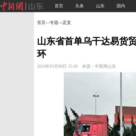
首页
头条
山东
国内
首页
—
专题
—正文
山东省首单乌干达易货
环
2024年03月08日 15:49 来源：中新网山东