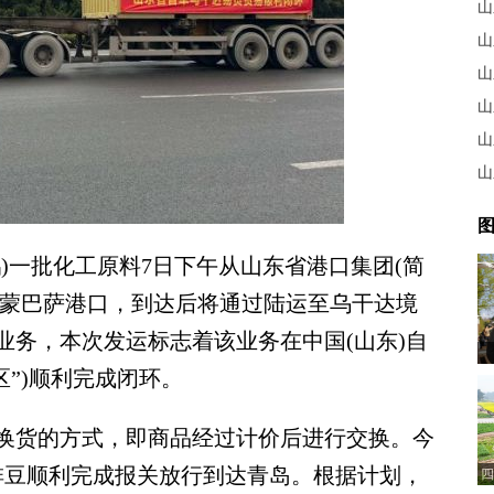
山
山
山
山
山
山
图
)一批化工原料7日下午从山东省港口集团(简
亚蒙巴萨港口，到达后将通过陆运至乌干达境
业务，本次发运标志着该业务在中国(山东)自
区”)顺利完成闭环。
货的方式，即商品经过计价后进行交换。今
咖啡豆顺利完成报关放行到达青岛。根据计划，
四