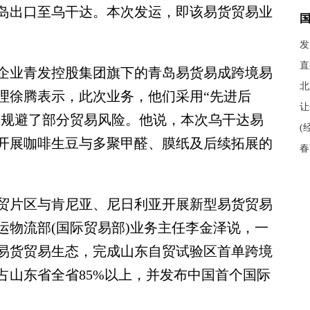
岛出口至乌干达。本次发运，即该易货贸易业
发
直
业青发控股集团旗下的青岛易货易成跨境易
北
理徐腾表示，此次业务，他们采用“先进后
让
效规避了部分贸易风险。他说，本次乌干达易
(
开展咖啡生豆与多聚甲醛、膜纸及后续拓展的
春
片区与肯尼亚、尼日利亚开展新型易货贸易
运物流部(国际贸易部)业务主任李金泽说，一
易货贸易生态，完成山东自贸试验区首单跨境
占山东省全省85%以上，并发布中国首个国际