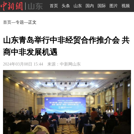
首页
头条
山东
国内
国际
图片
视频
首页
—
专题
—正文
山东青岛举行中非经贸合作推介会 共
商中非发展机遇
2024年03月08日 15:44 来源：中新网山东