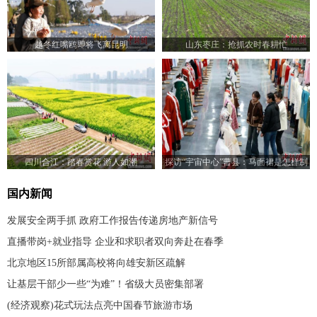
越冬红嘴鸥即将飞离昆明
山东枣庄：抢抓农时春耕忙
四川合江：踏春赏花 游人如潮
探访“宇宙中心”曹县：马面裙是怎样制
成的
国内新闻
发展安全两手抓 政府工作报告传递房地产新信号
直播带岗+就业指导 企业和求职者双向奔赴在春季
北京地区15所部属高校将向雄安新区疏解
让基层干部少一些“为难”！省级大员密集部署
(经济观察)花式玩法点亮中国春节旅游市场