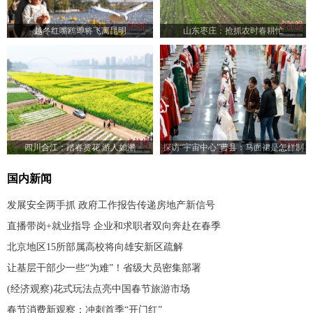
越冬红嘴鸥即将飞离昆明
山东枣庄：抢抓农时春耕忙
四川合江：踏春赏花 游人如潮
探访“宇宙中心”曹县：马面裙是怎样制
成的
国内新闻
发展安全两手抓 政府工作报告传递房地产新信号
直播带岗+就业指导 企业和求职者双向奔赴在春季
北京地区15所部属高校将向雄安新区疏解
让基层干部少一些“为难”！省级大员密集部署
(经济观察)花式玩法点亮中国春节旅游市场
春节消费新观察：冲刺首季“开门红”