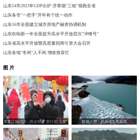
山东14市2023年GDP出炉 济青烟“三核”领跑全省
山东各市“一把手”开年有个统一动作
山东16市全面建立城市房地产融资协调机制
山东吹响新一年全面提升高水平开放层次“冲锋号”
山东省高水平开放暨高质量招商引资大会召开
山东各地“冬闲”人不闲 增收致富忙
图 片
黑龙江哈尔滨：民众猜谜 赏灯迎“元宵”
西藏八宿：然乌湖壮美如画