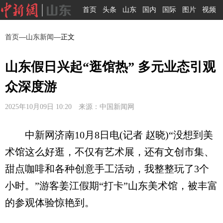
首页
头条
山东
国内
国际
图片
视频
首页
—
山东新闻
—正文
山东假日兴起“逛馆热” 多元业态引观
众深度游
2025年10月09日 10:20 来源：中国新闻网
中新网济南10月8日电(记者 赵晓)“没想到美
术馆这么好逛，不仅有艺术展，还有文创市集、
甜点咖啡和各种创意手工活动，我整整玩了3个
小时。”游客姜江假期“打卡”山东美术馆，被丰富
的参观体验惊艳到。