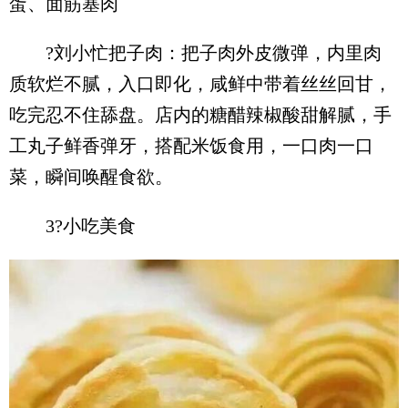
蛋、面筋塞肉
?刘小忙把子肉：把子肉外皮微弹，内里肉
质软烂不腻，入口即化，咸鲜中带着丝丝回甘，
吃完忍不住舔盘。店内的糖醋辣椒酸甜解腻，手
工丸子鲜香弹牙，搭配米饭食用，一口肉一口
菜，瞬间唤醒食欲。
3?小吃美食