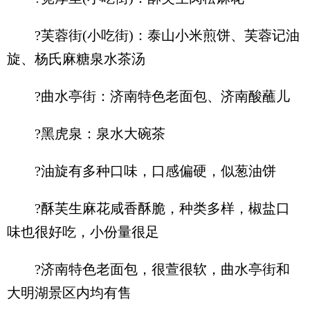
?芙蓉街(小吃街)：泰山小米煎饼、芙蓉记油
旋、杨氏麻糖泉水茶汤
?曲水亭街：济南特色老面包、济南酸蘸儿
?黑虎泉：泉水大碗茶
?油旋有多种口味，口感偏硬，似葱油饼
?酥芙生麻花咸香酥脆，种类多样，椒盐口
味也很好吃，小份量很足
?济南特色老面包，很萱很软，曲水亭街和
大明湖景区内均有售