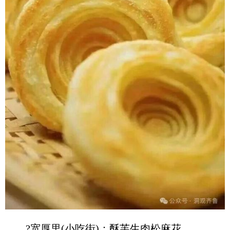
?宽厚里(小吃街)：酥芙生肉松麻花