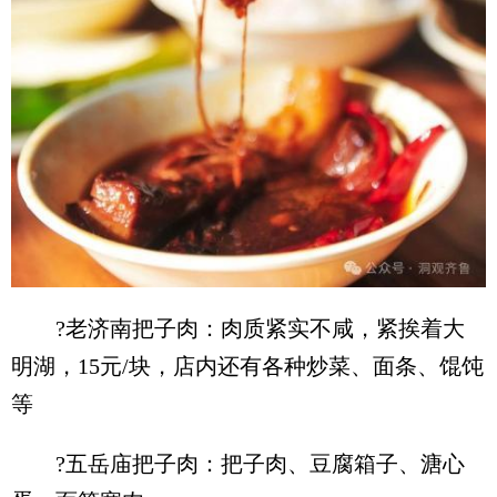
?老济南把子肉：肉质紧实不咸，紧挨着大
明湖，15元/块，店内还有各种炒菜、面条、馄饨
等
?五岳庙把子肉：把子肉、豆腐箱子、溏心