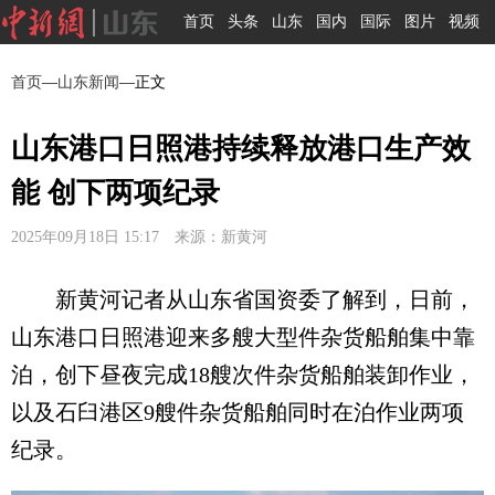
首页
头条
山东
国内
国际
图片
视频
首页
—
山东新闻
—正文
山东港口日照港持续释放港口生产效
能 创下两项纪录
2025年09月18日 15:17 来源：新黄河
新黄河记者从山东省国资委了解到，日前，
山东港口日照港迎来多艘大型件杂货船舶集中靠
泊，创下昼夜完成18艘次件杂货船舶装卸作业，
以及石臼港区9艘件杂货船舶同时在泊作业两项
纪录。