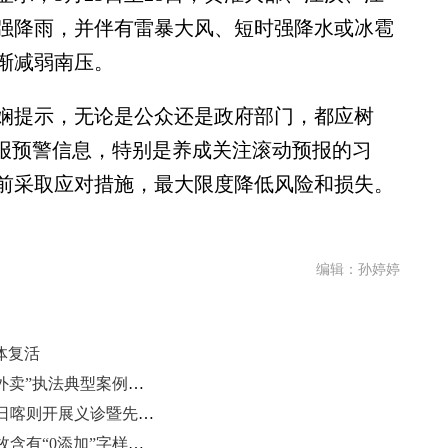
强降雨，并伴有雷暴大风、短时强降水或冰雹
渐减弱南压。
提示，无论是公众还是政府部门，都应树
预报预警信息，特别是养成关注滚动预报的习
前采取应对措施，最大限度降低风险和损失。
编辑：孙婷婷
体复活
枣庄、泰安、威海、聊城4起“幽灵外卖”执法典型案例被通报
山东大学附属儿童医院专家团队赴日喀则开展义诊暨先心病筛查活动
山东巧媳妇食品集团已申请注册多枚含有“0添加”字样的商标