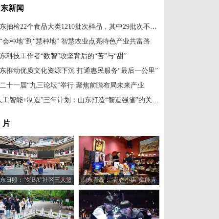
山东新闻
山东抽检22个食品大类1210批次样品，其中29批次不合格
“会种地”到“慧种地” 智慧农业点亮特色产业共富路
东科技工作者“数智”攻坚背后的“苦”与“甜”
东推动优质文化资源下沉 打通惠民服务“最后一公里”
二十一届“九三论坛”举行 聚焦前瞻布局未来产业
“人工智能+制造”三年计划：山东打造“智造强省”的关键一步
 片
东日照：“邻BA”社区三人篮
山东青岛：“青春小店”赋能青
球赛火热开打
年创业新活力