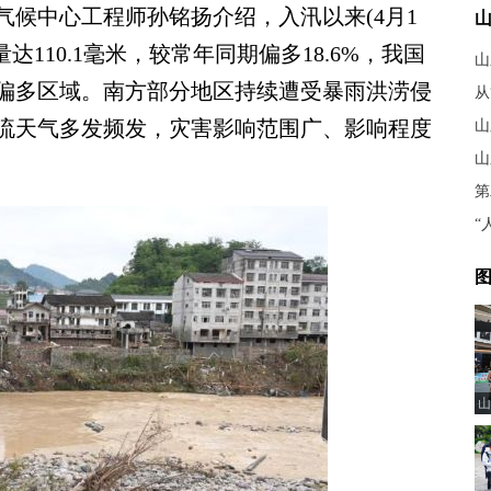
中心工程师孙铭扬介绍，入汛以来(4月1
达110.1毫米，较常年同期偏多18.6%，我国
偏多区域。南方部分地区持续遭受暴雨洪涝侵
从
流天气多发频发，灾害影响范围广、影响程度
山
山
第
图
山