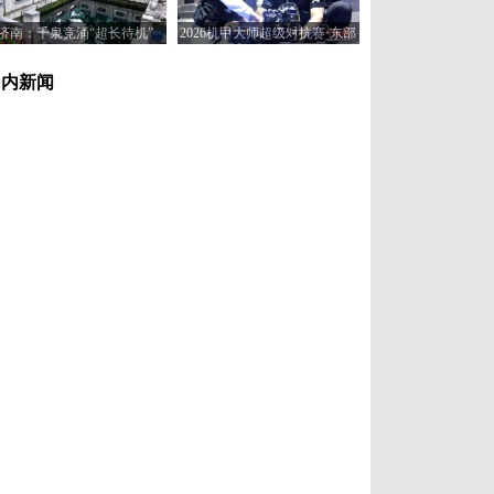
济南：千泉竞涌“超长待机”
2026机甲大师超级对抗赛·东部
赛区在济南开赛
国内新闻