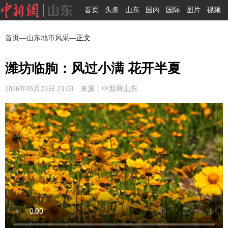
首页
头条
山东
国内
国际
图片
视频
首页
—
山东地市风采
—正文
潍坊临朐：风过小满 花开半夏
2026年05月23日 23:03 来源：中新网山东