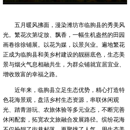
五月暖风拂面，漫染潍坊市临朐县的秀美风
光。繁花次第绽放、飘香，一幅生机盎然的田园
画卷徐徐铺展。以花为媒，以景兴业。遍地繁花
正成为临朐县和美乡村建设的靓丽底色，生态美
景与烟火气息相融共生，为群众铺就宜居宜业、
增收致富的幸福之路。
近年来，临朐县立足生态优势，精心打造特
色花海景观，盘活乡村生态资源，串联休闲观
光、踏青游玩、农旅体验等多元业态，不断完善
休闲配套，拓宽农文旅融合发展路径。缤纷花海
不仅扮靓了街巷村落，更聚拢了人气，用生态美