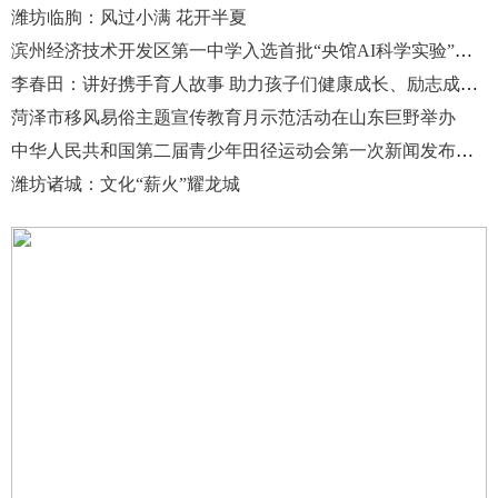
潍坊临朐：风过小满 花开半夏
滨州经济技术开发区第一中学入选首批“央馆AI科学实验”试点校
李春田：讲好携手育人故事 助力孩子们健康成长、励志成才、创造成就
菏泽市移风易俗主题宣传教育月示范活动在山东巨野举办
中华人民共和国第二届青少年田径运动会第一次新闻发布会在日照举行
潍坊诸城：文化“薪火”耀龙城