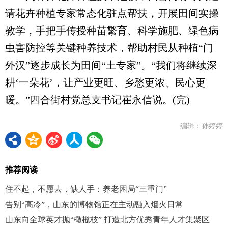
请花卉种植专家常态化驻点帮扶，开展田间实操
教学，手把手传授种苗繁育、科学施肥、绿色病
虫害防控等关键种养技术，帮助村民从种植“门
外汉”逐步成长为田间“土专家”。“我们将继续深
耕‘一朵花’，让产业更旺、乡愁更浓、民心更
暖。”四合街村党总支书记崔永信说。(完)
编辑：孙婷婷
推荐阅读
住不起，不愿去，缺人手：养老困局“三重门”
告别“高冷”，山东的博物馆正在主动融入烟火日常
山东向全球英才抛“橄榄枝” 打造北方优秀青年人才集聚区