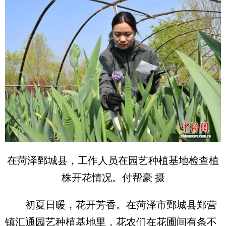
在菏泽鄄城县，工作人员在园艺种植基地检查植
株开花情况。付帮豪 摄
初夏日暖，花开芳香。在菏泽市鄄城县郑营
镇汇通园艺种植基地里，花农们在花圃间有条不