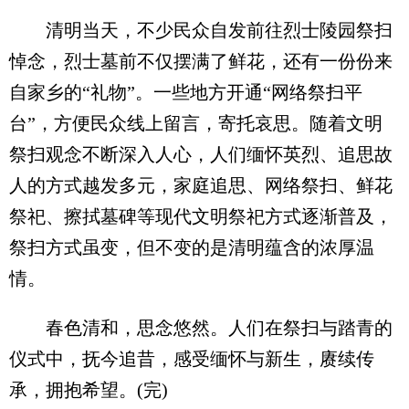
清明当天，不少民众自发前往烈士陵园祭扫
悼念，烈士墓前不仅摆满了鲜花，还有一份份来
自家乡的“礼物”。一些地方开通“网络祭扫平
台”，方便民众线上留言，寄托哀思。随着文明
祭扫观念不断深入人心，人们缅怀英烈、追思故
人的方式越发多元，家庭追思、网络祭扫、鲜花
祭祀、擦拭墓碑等现代文明祭祀方式逐渐普及，
祭扫方式虽变，但不变的是清明蕴含的浓厚温
情。
春色清和，思念悠然。人们在祭扫与踏青的
仪式中，抚今追昔，感受缅怀与新生，赓续传
承，拥抱希望。(完)