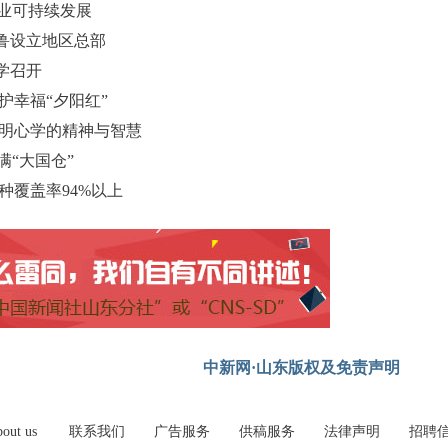
薯业可持续发展
鲁设立地区总部
学召开
护幸福“夕阳红”
阳明心学的精神与智慧
满“大国仓”
种覆盖率94%以上
中新网·山东版权及免责声明
out us
联系我们
广告服务
供稿服务
法律声明
招聘