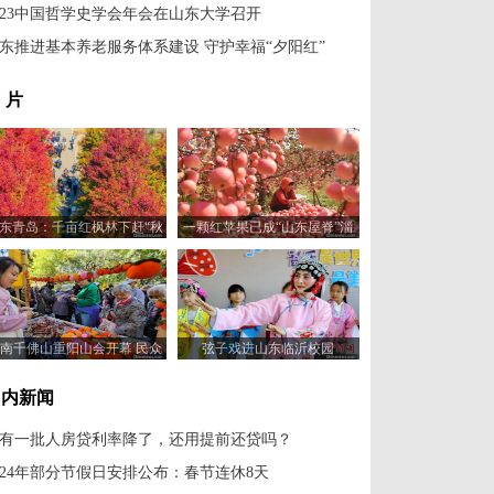
023中国哲学史学会年会在山东大学召开
东推进基本养老服务体系建设 守护幸福“夕阳红”
 片
东青岛：千亩红枫林下赶“秋
一颗红苹果已成“山东屋脊”淄
季黄河大集”
博沂源乡村振兴“金钥匙”
南千佛山重阳山会开幕 民众
弦子戏进山东临沂校园
登高游园
国内新闻
有一批人房贷利率降了，还用提前还贷吗？
024年部分节假日安排公布：春节连休8天