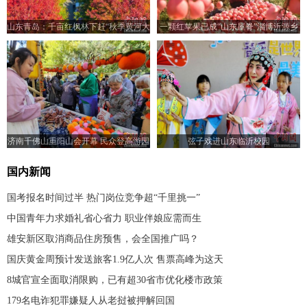
山东青岛：千亩红枫林下赶“秋季黄河大
一颗红苹果已成“山东屋脊”淄博沂源乡
集”
村振兴“金钥匙”
济南千佛山重阳山会开幕 民众登高游园
弦子戏进山东临沂校园
国内新闻
国考报名时间过半 热门岗位竞争超“千里挑一”
中国青年力求婚礼省心省力 职业伴娘应需而生
雄安新区取消商品住房预售，会全国推广吗？
国庆黄金周预计发送旅客1.9亿人次 售票高峰为这天
8城官宣全面取消限购，已有超30省市优化楼市政策
179名电诈犯罪嫌疑人从老挝被押解回国