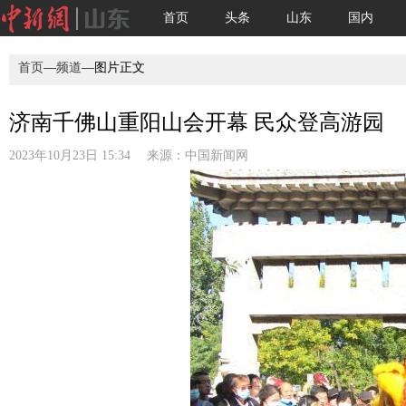
首页
头条
山东
国内
首页
—
频道
—图片正文
济南千佛山重阳山会开幕 民众登高游园
2023年10月23日 15:34 来源：
中国新闻网