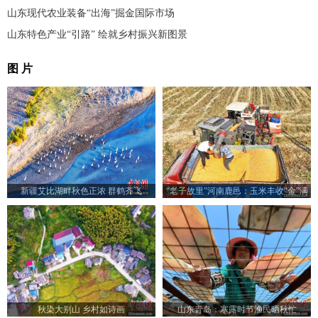
山东现代农业装备“出海”掘金国际市场
山东特色产业“引路” 绘就乡村振兴新图景
图 片
新疆艾比湖畔秋色正浓 群鹤齐飞
“老子故里”河南鹿邑：玉米丰收“金”满
仓
秋染大别山 乡村如诗画
山东青岛：寒露时节渔民晒秋忙