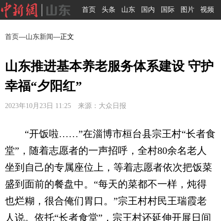
首页
头条
山东
国内
国际
图片
视频
首页
—
山东新闻
—正文
山东推进基本养老服务体系建设 守护
幸福“夕阳红”
2023年10月23日 11:25 来源：大众日报
“开饭啦……”在淄博市桓台县宗王村“长者食
堂”，随着志愿者的一声招呼，全村80余名老人
坐到自己的专属座位上，等着志愿者依次把饭菜
盛到面前的餐盘中。“每天的菜都不一样，炖得
也烂糊，很合俺们胃口。”宗王村村民王瑞霞老
人说。依托“长者食堂”，宗王村还延伸开展日间