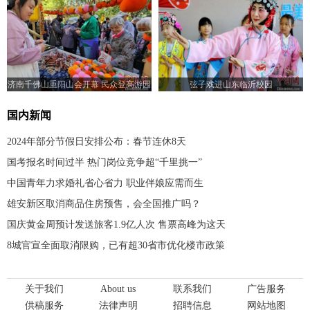
济南千佛山重阳山会开幕 民众登高游园
弦子戏进山东临沂校园
国内新闻
2024年部分节假日安排公布：春节连休8天
国考报名时间过半 热门岗位竞争超“千里挑一”
中国青年力求婚礼省心省力 职业伴娘应需而生
雄安新区取消商品住房预售，会全国推广吗？
国庆黄金周预计发送旅客1.9亿人次 售票高峰为这天
8城官宣全面取消限购，已有超30省市优化楼市政策
关于我们
About us
联系我们
广告服务
供稿服务
法律声明
招聘信息
网站地图