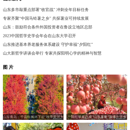
山东多市敲重点部署“收官战” 冲刺全年目标任务
专家齐聚“中国马铃薯之乡” 共探薯业可持续发展
山东：鼓励符合条件外国投资者在鲁设立地区总部
2023中国哲学史学会年会在山东大学召开
山东推进基本养老服务体系建设 守护幸福“夕阳红”
山大新哲学讲谈会举行 专家共探阳明心学的精神与智慧
图 片
山东青岛：千亩红枫林下赶“秋季黄河大
一颗红苹果已成“山东屋脊”淄博沂源乡
集”
村振兴“金钥匙”