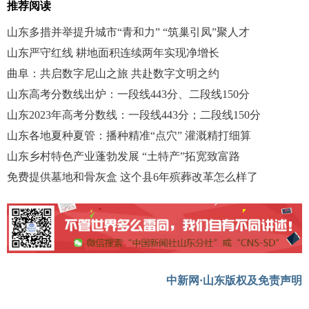
推荐阅读
山东多措并举提升城市“青和力” “筑巢引凤”聚人才
山东严守红线 耕地面积连续两年实现净增长
曲阜：共启数字尼山之旅 共赴数字文明之约
山东高考分数线出炉：一段线443分、二段线150分
山东2023年高考分数线：一段线443分；二段线150分
山东各地夏种夏管：播种精准“点穴” 灌溉精打细算
山东乡村特色产业蓬勃发展 “土特产”拓宽致富路
免费提供墓地和骨灰盒 这个县6年殡葬改革怎么样了
中新网·山东版权及免责声明