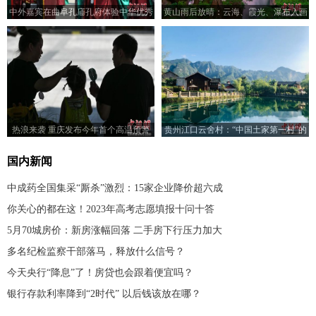
中外嘉宾在曲阜孔庙孔府体验中华优秀
黄山雨后放晴：云海、霞光、瀑布入画
传统文化
来
热浪来袭 重庆发布今年首个高温预警
贵州江口云舍村：“中国土家第一村”的
幸福图景
国内新闻
中成药全国集采“厮杀”激烈：15家企业降价超六成
你关心的都在这！2023年高考志愿填报十问十答
5月70城房价：新房涨幅回落 二手房下行压力加大
多名纪检监察干部落马，释放什么信号？
今天央行“降息”了！房贷也会跟着便宜吗？
银行存款利率降到“2时代” 以后钱该放在哪？