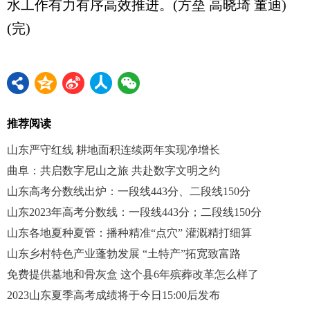
水工作有力有序高效推进。(方垒 高晓琦 董迪)
(完)
推荐阅读
山东严守红线 耕地面积连续两年实现净增长
曲阜：共启数字尼山之旅 共赴数字文明之约
山东高考分数线出炉：一段线443分、二段线150分
山东2023年高考分数线：一段线443分；二段线150分
山东各地夏种夏管：播种精准“点穴” 灌溉精打细算
山东乡村特色产业蓬勃发展 “土特产”拓宽致富路
免费提供墓地和骨灰盒 这个县6年殡葬改革怎么样了
2023山东夏季高考成绩将于今日15:00后发布