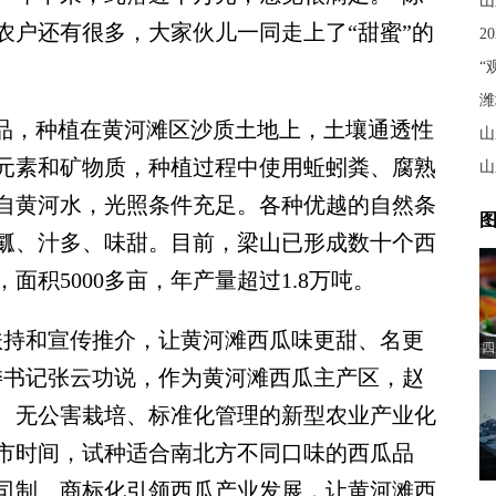
山
农户还有很多，大家伙儿一同走上了“甜蜜”的
2
潍
品，种植在黄河滩区沙质土地上，土壤通透性
山
元素和矿物质，种植过程中使用蚯蚓粪、腐熟
山
自黄河水，光照条件充足。各种优越的自然条
图
瓤、汁多、味甜。目前，梁山已形成数十个西
面积5000多亩，年产量超过1.8万吨。
持和宣传推介，让黄河滩西瓜味更甜、名更
四
委书记张云功说，作为黄河滩西瓜主产区，赵
、无公害栽培、标准化管理的新型农业产业化
市时间，试种适合南北方不同口味的西瓜品
司制、商标化引领西瓜产业发展，让黄河滩西