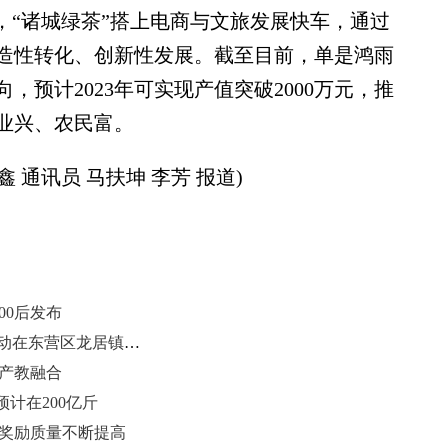
“诸城绿茶”搭上电商与文旅发展快车，通过
造性转化、创新性发展。截至目前，单是鸿雨
预计2023年可实现产值突破2000万元，推
业兴、农民富。
 通讯员 马扶坤 李芳 报道)
00后发布
“观龙舟 过端午”外国专家看东营活动在东营区龙居镇举办
促产教融合
计在200亿斤
技奖励质量不断提高