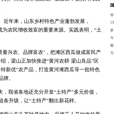
。
你
近年来，山东乡村特色产业蓬勃发展，
5
”成为农民增收致富的重要来源。实践表明，“土
多
今
银
量兴农、品牌富农’，把滩区西瓜做成富民产
万
绍，梁山正加快推进“黄河农耕·梁山良品”区
名特新优”农产品，打造黄河滩西瓜等一批特色
品牌。
，我省各地还充分开发“土特产”多元价值，
链条升级，让“土特产”翻出新花样。