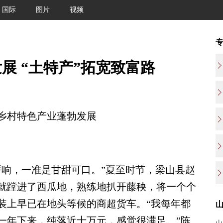
国际
图片
视频
展 “土特产”拓宽致富路
村特色产业蓬勃发展
响，一准是甘甜可口。”夏至时节，梁山县赵
就蹚进了西瓜地，熟练地扒开藤秧，将一个个
装上早已在地头等候的商超货车。“我每年都
一年下来，纯落近十万元，感觉很满足。”陈