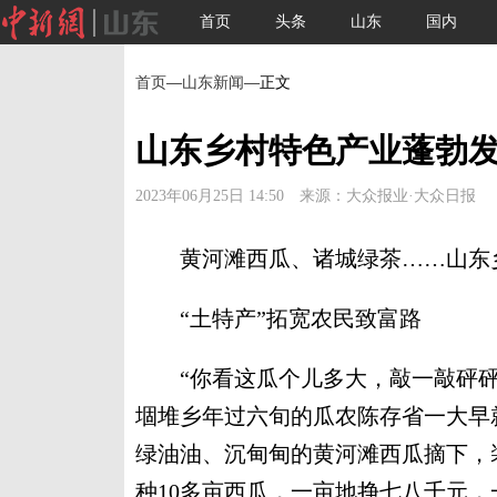
首页
头条
山东
国内
首页
—
山东新闻
—正文
山东乡村特色产业蓬勃发
2023年06月25日 14:50 来源：大众报业·大众日报
黄河滩西瓜、诸城绿茶……山东乡
“土特产”拓宽农民致富路
“你看这瓜个儿多大，敲一敲砰砰
堌堆乡年过六旬的瓜农陈存省一大早
绿油油、沉甸甸的黄河滩西瓜摘下，
种10多亩西瓜，一亩地挣七八千元，