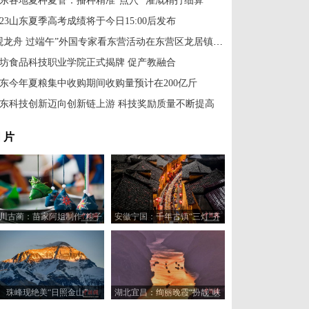
东各地夏种夏管：播种精准“点穴” 灌溉精打细算
023山东夏季高考成绩将于今日15:00后发布
“观龙舟 过端午”外国专家看东营活动在东营区龙居镇举办
坊食品科技职业学院正式揭牌 促产教融合
东今年夏粮集中收购期间收购量预计在200亿斤
东科技创新迈向创新链上游 科技奖励质量不断提高
 片
川古蔺：苗家阿姐制作“粽子
安徽宁国：千年古镇“三灯”齐
香囊”祈福端午
聚迎端午
珠峰现绝美“日照金山”
湖北宜昌：绚丽晚霞“扮靓”峡
江