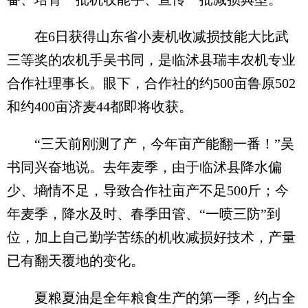
在6日获得山东省小麦机收减损技能大比武
三等奖的农机手吴书同，是临沭县瑞丰农机专业
合作社理事长。眼下，合作社的约500亩鲁原502
和约400亩济麦44都即将收获。
“三天前刚测了产，今年亩产能翻一番！”吴
书同兴奋地说。去年麦季，由于临沭县降水偏
少、墒情不足，导致合作社亩产不足500斤；今
年麦季，降水及时、春季田管、“一喷三防”到
位，加上自己勤学苦练的机收减损好技术，产量
已有翻天覆地的变化。
夏粮夏油是全年粮食生产的第一季，约占全