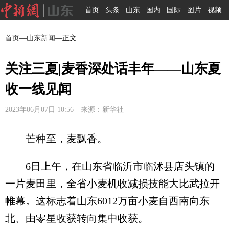
首页
头条
山东
国内
国际
图片
视频
首页
—
山东新闻
—正文
关注三夏|麦香深处话丰年——山东夏
收一线见闻
2023年06月07日 10:56 来源：新华社
芒种至，麦飘香。
6日上午，在山东省临沂市临沭县店头镇的
一片麦田里，全省小麦机收减损技能大比武拉开
帷幕。这标志着山东6012万亩小麦自西南向东
北、由零星收获转向集中收获。