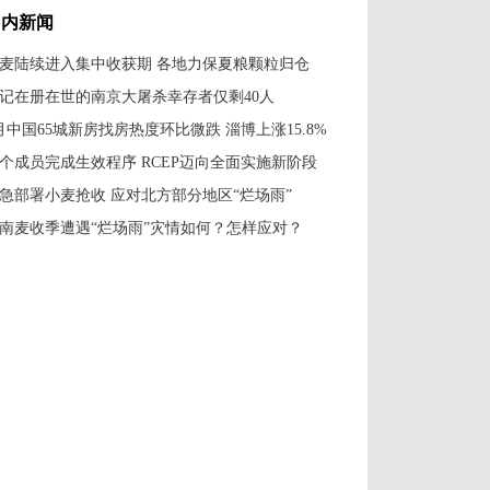
国内新闻
麦陆续进入集中收获期 各地力保夏粮颗粒归仓
记在册在世的南京大屠杀幸存者仅剩40人
月中国65城新房找房热度环比微跌 淄博上涨15.8%
5个成员完成生效程序 RCEP迈向全面实施新阶段
急部署小麦抢收 应对北方部分地区“烂场雨”
南麦收季遭遇“烂场雨”灾情如何？怎样应对？