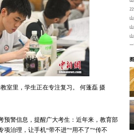
山
2
山
山
山
一
图
教室里，学生正在专注复习。 何蓬磊 摄
考预警信息，提醒广大考生：近年来，教育部
项治理，让手机“带不进”“用不了”“传不