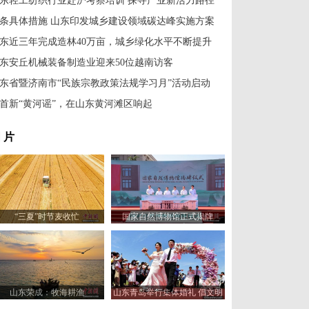
东轻工纺织行业赴沪考察培训 探寻产业新活力路径
2条具体措施 山东印发城乡建设领域碳达峰实施方案
东近三年完成造林40万亩，城乡绿化水平不断提升
东安丘机械装备制造业迎来50位越南访客
东省暨济南市“民族宗教政策法规学习月”活动启动
首新“黄河谣”，在山东黄河滩区响起
 片
“三夏”时节麦收忙
国家自然博物馆正式揭牌
山东荣成：牧海耕渔
山东青岛举行集体婚礼 倡文明
婚庆新风尚