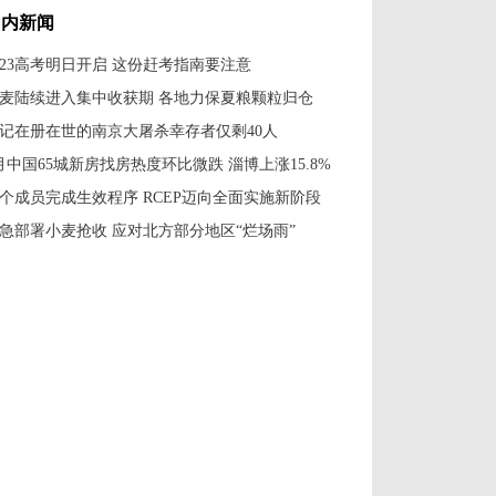
国内新闻
023高考明日开启 这份赶考指南要注意
麦陆续进入集中收获期 各地力保夏粮颗粒归仓
记在册在世的南京大屠杀幸存者仅剩40人
月中国65城新房找房热度环比微跌 淄博上涨15.8%
5个成员完成生效程序 RCEP迈向全面实施新阶段
急部署小麦抢收 应对北方部分地区“烂场雨”