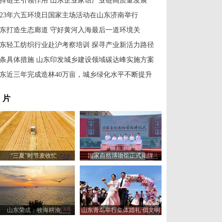
挥链主引领作用 山东企业家话产业链高质量发展
023年六五环境日国家主场活动在山东济南举行
东打造生态廊道 守好黄河入海最后一道环境关
东轻工纺织行业赴沪考察培训 探寻产业新活力路径
2条具体措施 山东印发城乡建设领域碳达峰实施方案
东近三年完成造林40万亩，城乡绿化水平不断提升
 片
“三夏”时节麦收忙
国家自然博物馆正式揭牌
山东荣成：牧海耕渔
山东青岛举行集体婚礼 倡文明
婚庆新风尚