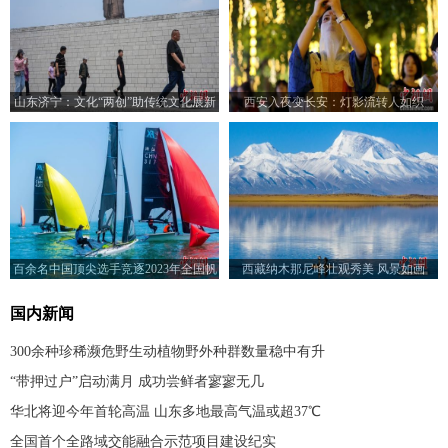
山东济宁：文化“两创”助传统文化展新
西安入夜变长安：灯影流转人如织
颜
百余名中国顶尖选手竞逐2023年全国帆
西藏纳木那尼峰壮观秀美 风景如画
船冠军赛
国内新闻
300余种珍稀濒危野生动植物野外种群数量稳中有升
“带押过户”启动满月 成功尝鲜者寥寥无几
华北将迎今年首轮高温 山东多地最高气温或超37℃
全国首个全路域交能融合示范项目建设纪实