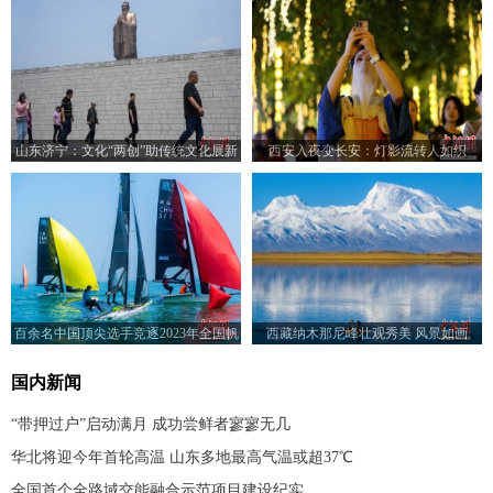
山东济宁：文化“两创”助传统文化展新
西安入夜变长安：灯影流转人如织
颜
百余名中国顶尖选手竞逐2023年全国帆
西藏纳木那尼峰壮观秀美 风景如画
船冠军赛
国内新闻
“带押过户”启动满月 成功尝鲜者寥寥无几
华北将迎今年首轮高温 山东多地最高气温或超37℃
全国首个全路域交能融合示范项目建设纪实