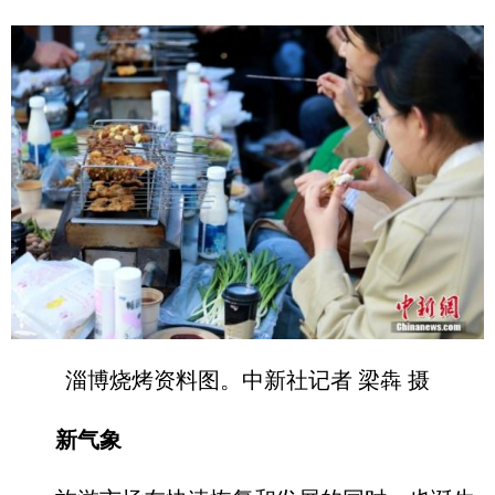
淄博烧烤资料图。中新社记者 梁犇 摄
新气象