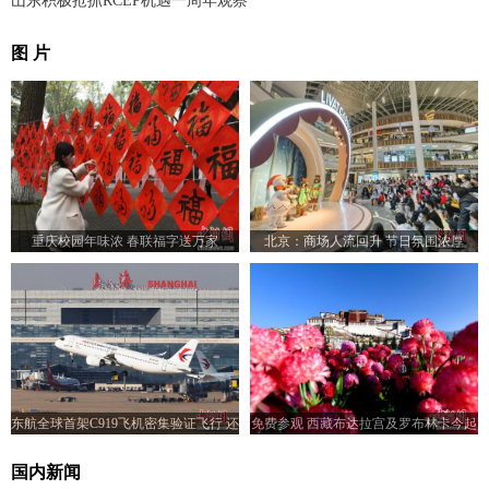
山东积极抢抓RCEP机遇一周年观察
图 片
重庆校园年味浓 春联福字送万家
北京：商场人流回升 节日氛围浓厚
东航全球首架C919飞机密集验证飞行 还
免费参观 西藏布达拉宫及罗布林卡今起
将前往青岛、武汉等地
恢复开放
国内新闻