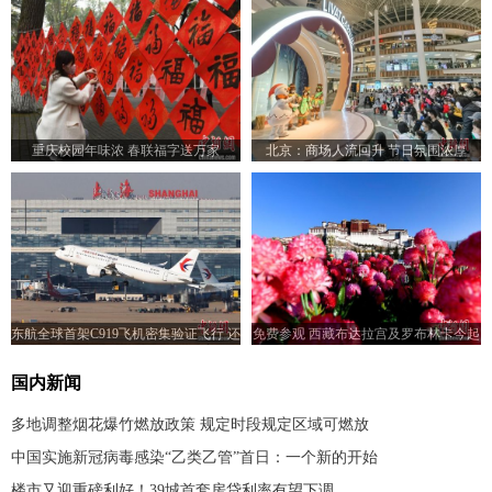
重庆校园年味浓 春联福字送万家
北京：商场人流回升 节日氛围浓厚
东航全球首架C919飞机密集验证飞行 还
免费参观 西藏布达拉宫及罗布林卡今起
将前往青岛、武汉等地
恢复开放
国内新闻
多地调整烟花爆竹燃放政策 规定时段规定区域可燃放
中国实施新冠病毒感染“乙类乙管”首日：一个新的开始
楼市又迎重磅利好！39城首套房贷利率有望下调