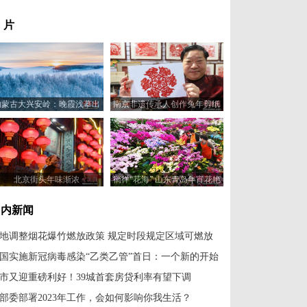
 片
内蒙古大兴安岭：晚霞浅摹出
南京非遗传承人创作兔年剪纸
的水墨丹青画
作品迎新春
北京街头年味渐浓
徜徉“花海” 山东青岛年宵花艳
年味浓
国内新闻
地调整烟花爆竹燃放政策 规定时段规定区域可燃放
国实施新冠病毒感染“乙类乙管”首日：一个新的开始
市又迎重磅利好！39城首套房贷利率有望下调
部委部署2023年工作，会如何影响你我生活？