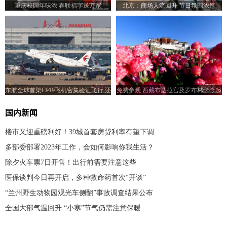
重庆校园年味浓 春联福字送万家
北京：商场人流回升 节日氛围浓厚
东航全球首架C919飞机密集验证飞行 还
免费参观 西藏布达拉宫及罗布林卡今起
将前往青岛、武汉等地
恢复开放
国内新闻
楼市又迎重磅利好！39城首套房贷利率有望下调
多部委部署2023年工作，会如何影响你我生活？
除夕火车票7日开售！出行前需要注意这些
医保谈判今日再开启，多种救命药首次“开谈”
“兰州野生动物园观光车侧翻”事故调查结果公布
全国大部气温回升 “小寒”节气仍需注意保暖