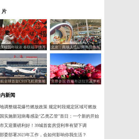
 片
庆校园年味浓 春联福字送万
北京：商场人流回升 节日氛围
家
浓厚
航全球首架C919飞机密集验
免费参观 西藏布达拉宫及罗布
飞行 还将前往青岛、武汉等
林卡今起恢复开放
地
国内新闻
地调整烟花爆竹燃放政策 规定时段规定区域可燃放
国实施新冠病毒感染“乙类乙管”首日：一个新的开始
市又迎重磅利好！39城首套房贷利率有望下调
部委部署2023年工作，会如何影响你我生活？