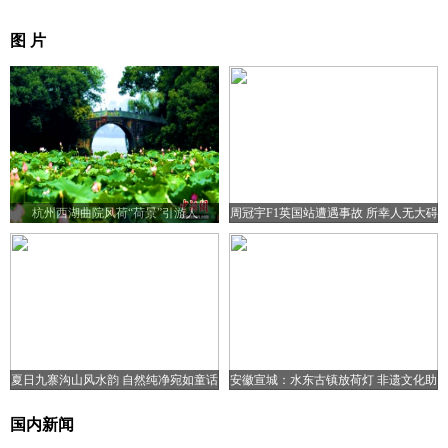
图 片
杭州西湖曲院风荷“荷景”引游人
周冠宇F1英国站遭遇事故 所幸人无大碍
夏日九寨沟山风水韵 自然纯净宛如童话
安徽宣城：水东古镇放荷灯 非遗文化助
世界
旅游复苏
国内新闻