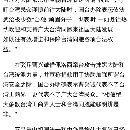
吁台湾民众谨慎前往大陆时，国台办除表态依法
惩治极少数“台独”顽固分子，也表明“一如既往热
忱欢迎和支持广大台湾同胞来祖国大陆发展，一
如既往有效增进和保障台湾同胞各项合法权
益。”
在驳斥曹兴诚借佩洛西窜台攻击抹黑大陆和
台湾统派力量，并宣称捐款用于协助加强所谓台
湾安全之际，国台办明确表示曹兴诚代表不了台
湾工商界，更代表不了广大台湾民众。“相信绝
大多数台湾工商界人士和台湾同胞能够明辨是
非。”
五是重申祖国统一和中华民族伟大复兴已经