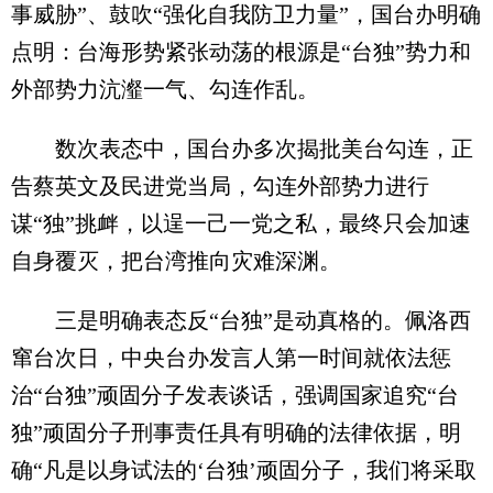
事威胁”、鼓吹“强化自我防卫力量”，国台办明确
点明：台海形势紧张动荡的根源是“台独”势力和
外部势力沆瀣一气、勾连作乱。
数次表态中，国台办多次揭批美台勾连，正
告蔡英文及民进党当局，勾连外部势力进行
谋“独”挑衅，以逞一己一党之私，最终只会加速
自身覆灭，把台湾推向灾难深渊。
三是明确表态反“台独”是动真格的。佩洛西
窜台次日，中央台办发言人第一时间就依法惩
治“台独”顽固分子发表谈话，强调国家追究“台
独”顽固分子刑事责任具有明确的法律依据，明
确“凡是以身试法的‘台独’顽固分子，我们将采取