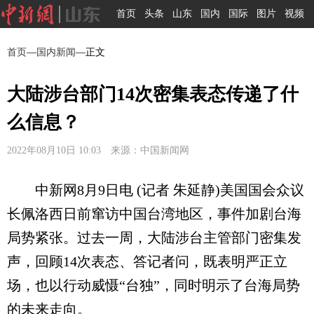
首页
头条
山东
国内
国际
图片
视频
首页
—
国内新闻
—正文
大陆涉台部门14次密集表态传递了什
么信息？
2022年08月10日 10:03 来源：中国新闻网
中新网8月9日电 (记者 朱延静)美国国会众议
长佩洛西日前窜访中国台湾地区，事件加剧台海
局势紧张。过去一周，大陆涉台主管部门密集发
声，回顾14次表态、答记者问，既表明严正立
场，也以行动威慑“台独”，同时明示了台海局势
的未来走向。